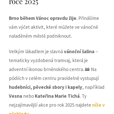
roce 2025
Brno během Vánoc opravdu žije
. Přinášíme
vám výčet aktivit, které můžete ve vánočně
naladěném městě podniknout.
Velkým lákadlem je slavná
vánoční šalina
–
tematicky vyzdobená tramvaj, která je
adventní ikonou brněnského centra. 🚋 Na
pódiích v celém centru pravidelně vystupují
hudebníci, pěvecké sbory i kapely
, například
Vesna
nebo
Kateřina Marie Tichá
. Ty
nejzajímavější akce pro rok 2025 najdete
níže v
přehledu
.