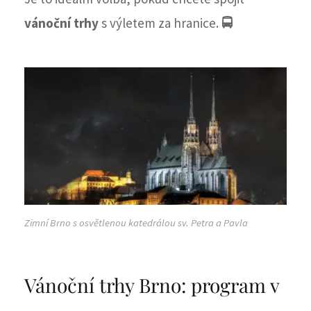
vánoční trhy
s výletem za hranice.
🚍
Zimní Brno s osvětlenou katedrálou sv. Petra a Pavla
Vánoční trhy Brno: program v