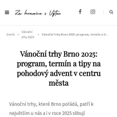
F
I
a
n
c
s
e
t
Vánoční
b
a
>
>
Domů
Vánoční trhy Brno 2025: program, termín a tipy na pohodový advent v centru města
trhy 2025
o
g
o
r
k
a
Vánoční trhy Brno 2025:
m
program, termín a tipy na
pohodový advent v centru
města
Vánoční trhy, které Brno pořádá, patří k
největším u nás a i v roce 2025 slibují