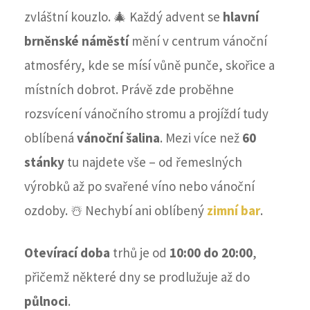
zvláštní kouzlo. 🎄 Každý advent se
hlavní
brněnské náměstí
mění v centrum vánoční
atmosféry, kde se mísí vůně punče, skořice a
místních dobrot. Právě zde proběhne
rozsvícení vánočního stromu a projíždí tudy
oblíbená
vánoční šalina
. Mezi více než
60
stánky
tu najdete vše – od řemeslných
výrobků až po svařené víno nebo vánoční
ozdoby. ☃️ Nechybí ani oblíbený
zimní bar
.
Otevírací doba
trhů je od
10:00 do 20:00
,
přičemž některé dny se prodlužuje až do
půlnoci
.