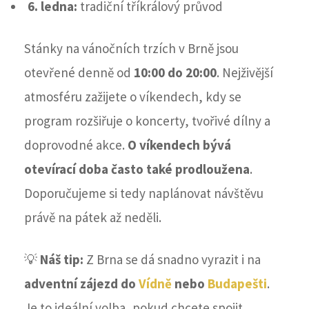
6. ledna:
tradiční tříkrálový průvod
Stánky na vánočních trzích v Brně jsou
otevřené denně od
10:00 do 20:00
. Nejživější
atmosféru zažijete o víkendech, kdy se
program rozšiřuje o koncerty, tvořivé dílny a
doprovodné akce.
O víkendech bývá
otevírací doba často také prodloužena
.
Doporučujeme si tedy naplánovat návštěvu
právě na pátek až neděli.
💡
Náš tip:
Z Brna se dá snadno vyrazit i na
adventní zájezd do
Vídně
nebo
Budapešti
.
Je to ideální volba, pokud chcete spojit