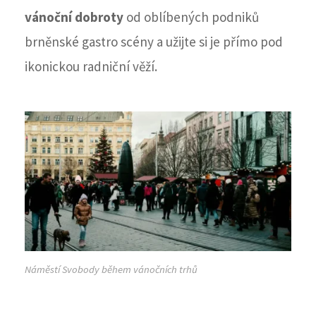
vánoční dobroty
od oblíbených podniků
brněnské gastro scény a užijte si je přímo pod
ikonickou radniční věží.
Náměstí Svobody během vánočních trhů