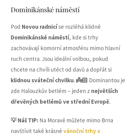
Dominikánské náměstí
Pod
Novou radnicí
se rozléhá klidné
Dominikánské náměstí
, kde si trhy
zachovávají komorní atmosféru mimo hlavní
ruch centra. Jsou ideální volbou, pokud
chcete na chvíli utéct od davů a dopřát si
klidnou sváteční chvilku
.
👼🏻
Dominantou je
zde Halouzkův betlém – jeden z
největších
dřevěných betlémů ve střední Evropě
.
💡 Náš TIP:
Na Moravě můžete mimo Brna
navštívit také krásné
vánoční trhy v