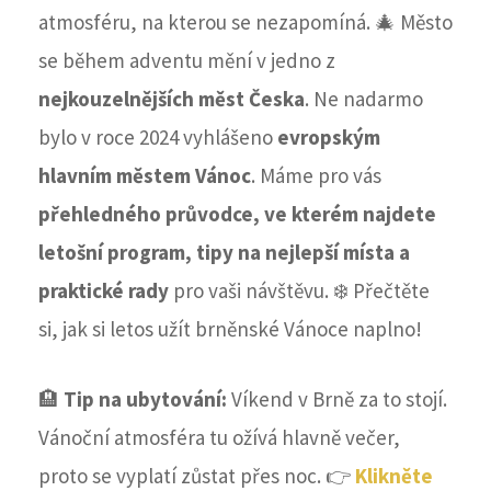
atmosféru, na kterou se nezapomíná. 🎄 Město
se během adventu mění v jedno z
nejkouzelnějších měst Česka
. Ne nadarmo
bylo v roce 2024 vyhlášeno
e
vropským
hlavním městem Vánoc
. Máme pro vás
přehledného průvodce, ve kterém najdete
letošní program, tipy na nejlepší místa a
praktické rady
pro vaši návštěvu. ❄️ Přečtěte
si, jak si letos užít brněnské Vánoce naplno!
🏨
Tip na ubytování:
Víkend v Brně za to stojí.
Vánoční atmosféra tu ožívá hlavně večer,
proto se vyplatí zůstat přes noc. 👉
Klikněte