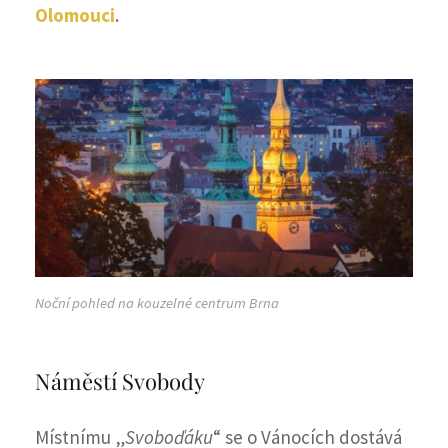
Olomouci
.
Noční pohled na kouzelné centrum Brna
Náměstí Svobody
Místnímu „
Svoboďáku
“ se o Vánocích dostává