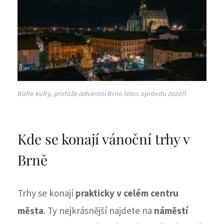
Balte kufry, protože adventní Brno letos opravdu zazáří
Kde se konají vánoční trhy v
Brně
Trhy se konají
prakticky v celém centru
města
. Ty nejkrásnější najdete na
náměstí