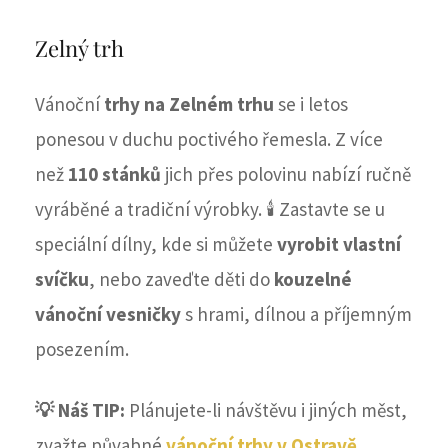
Zelný trh
Vánoční
trhy na Zelném trhu
se i letos
ponesou v duchu poctivého řemesla. Z více
než
110 stánků
jich přes polovinu nabízí ručně
vyráběné a tradiční výrobky. 🕯️ Zastavte se u
speciální dílny, kde si můžete
vyrobit vlastní
svíčku
, nebo zaveďte děti do
kouzelné
vánoční vesničky
s hrami, dílnou a příjemným
posezením.
💡 Náš TIP:
Plánujete-li návštěvu i jiných měst,
zvažte půvabné
vánoční trhy v Ostravě
.