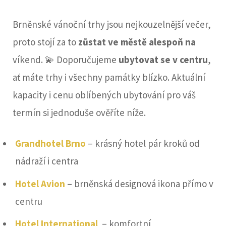
Brněnské vánoční trhy jsou nejkouzelnější večer,
proto stojí za to
zůstat ve městě alespoň na
víkend. 💫 Doporučujeme
ubytovat se v centru
,
ať máte trhy i všechny památky blízko. Aktuální
kapacity i cenu oblíbených ubytování pro váš
termín si jednoduše ověříte níže.
Grandhotel Brno
– krásný hotel pár kroků od
nádraží i centra
Hotel Avion
– brněnská designová ikona přímo v
centru
Hotel International
– komfortní