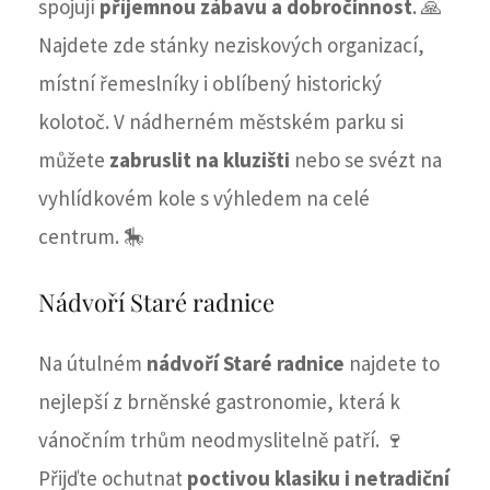
spojují
příjemnou zábavu a dobročinnost
. 🙏
Najdete zde stánky neziskových organizací,
místní řemeslníky i oblíbený historický
kolotoč. V nádherném městském parku si
můžete
zabruslit na kluzišti
nebo se svézt na
vyhlídkovém kole s výhledem na celé
centrum. 🎠
Nádvoří Staré radnice
Na útulném
nádvoří Staré radnice
najdete to
nejlepší z brněnské gastronomie, která k
vánočním trhům neodmyslitelně patří. 🍷
Přijďte ochutnat
poctivou klasiku i netradiční