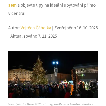
sem
a objevte tipy na ideální ubytování přímo
v centru!
Autor:
Vojtěch Čábelka
| Zveřejněno 16. 10. 2025
| Aktualizováno 7. 11. 2025
Vánoční trhy Brno 2025: stánky, hudba a adventní nálada v