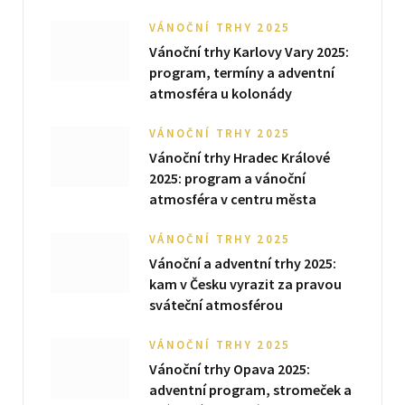
o
t
g
A
k
VÁNOČNÍ TRHY 2025
o
t
r
p
Vánoční trhy Karlovy Vary 2025:
program, termíny a adventní
k
e
a
p
atmosféra u kolonády
r
m
VÁNOČNÍ TRHY 2025
)
Vánoční trhy Hradec Králové
2025: program a vánoční
atmosféra v centru města
VÁNOČNÍ TRHY 2025
Vánoční a adventní trhy 2025:
kam v Česku vyrazit za pravou
sváteční atmosférou
VÁNOČNÍ TRHY 2025
Vánoční trhy Opava 2025:
adventní program, stromeček a