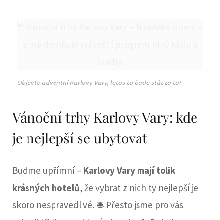
Objevte adventní Karlovy Vary, letos to bude stát za to!
Vánoční trhy Karlovy Vary: kde
je nejlepší se ubytovat
Buďme upřímní –
Karlovy Vary mají tolik
krásných hotelů
, že vybrat z nich ty nejlepší je
skoro nespravedlivé. 🛎️ Přesto jsme pro vás