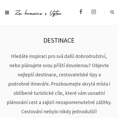
F
I
a
n
c
s
e
t
b
a
o
g
DESTINACE
o
r
k
a
m
Hledáte inspiraci pro svá další dobrodružství,
nebo plánujete svou příští dovolenou? Objevte
nejlepší destinace, cestovatelské tipy a
podrobné itineráře. Prozkoumejte skrytá místa i
oblíbené turistické cíle, které vám usnadní
plánování cest a zajistí nezapomenutelné zážitky.
Cestování nebylo nikdy jednodušší!