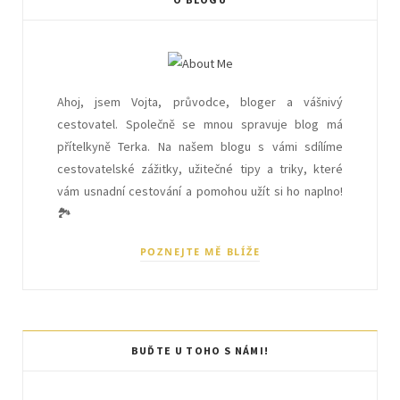
Ahoj, jsem Vojta, průvodce, bloger a vášnivý
cestovatel. Společně se mnou spravuje blog má
přítelkyně Terka. Na našem blogu s vámi sdílíme
cestovatelské zážitky, užitečné tipy a triky, které
vám usnadní cestování a pomohou užít si ho naplno!
🏞️
POZNEJTE MĚ BLÍŽE
BUĎTE U TOHO S NÁMI!