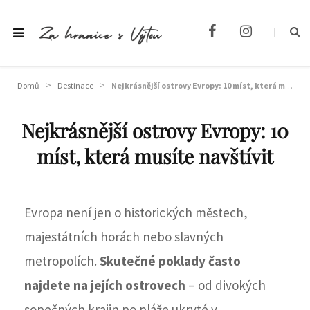
F
I
a
n
c
s
e
t
>
>
b
a
Domů
Destinace
Nejkrásnější ostrovy Evropy: 10 míst, která musíte navštívit
o
g
o
r
Nejkrásnější ostrovy Evropy: 10
k
a
m
míst, která musíte navštívit
Evropa není jen o historických městech,
majestátních horách nebo slavných
metropolích.
Skutečné poklady často
najdete na jejích ostrovech
– od divokých
sopečných krajin po pláže ukryté v