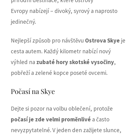
přírodní destinace, které ostrovy
Evropy nabízejí – divoký, syrový a naprosto
jedinečný.
Nejlepší způsob pro návštěvu
Ostrova Skye
je
cesta autem. Každý kilometr nabízí nový
výhled na
zubaté hory
skotské vysočiny
,
pobřeží a zelené kopce poseté ovcemi.
Počasí na Skye
Dejte si pozor na volbu oblečení, protože
počasí je zde velmi proměnlivé
a často
nevyzpytatelné. V jeden den zažijete slunce,