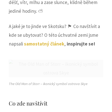
déšť, vítr, mlhu a zase slunce, klidně během
jediné hodiny. ⛅️
A jaké je to jinde ve Skotsku? 🏴󠁧󠁢󠁳󠁣󠁴󠁿 Co navštívit a
kde se ubytovat? O této úchvatné zemi jsme
napsali
samostatný článek
,
inspirujte se!
The Old Man of Storr – ikonický symbol ostrova Skye
Co zde navštívit