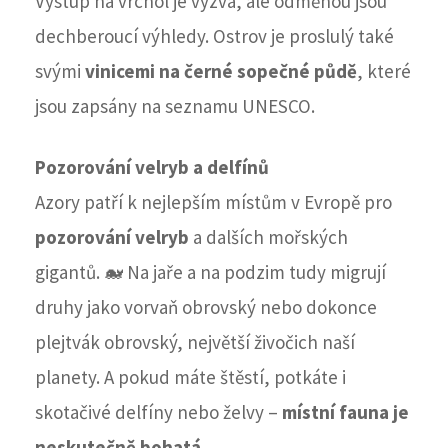
Výstup na vrchol je výzva, ale odměnou jsou
dechberoucí výhledy. Ostrov je proslulý také
svými
vinicemi na černé sopečné půdě
, které
jsou zapsány na seznamu UNESCO.
Pozorování velryb a delfínů
Azory patří k nejlepším místům v Evropě pro
pozorování velryb
a dalších mořských
gigantů. 🐋 Na jaře a na podzim tudy migrují
druhy jako vorvaň obrovský nebo dokonce
plejtvák obrovský, největší živočich naší
planety. A pokud máte štěstí, potkáte i
skotačivé delfíny nebo želvy –
místní fauna je
neskutečně bohatá
.