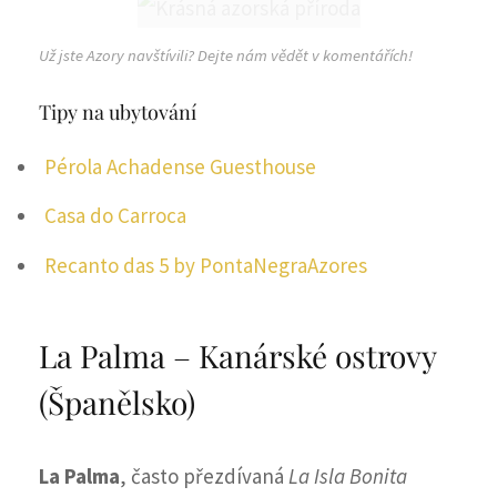
Už jste Azory navštívili? Dejte nám vědět v komentářích!
Tipy na ubytování
Pérola Achadense Guesthouse
Casa do Carroca
Recanto das 5 by PontaNegraAzores
La Palma – Kanárské ostrovy
(Španělsko)
La Palma
, často přezdívaná
La Isla Bonita