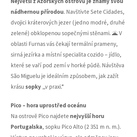
Největší z Azorských ostrovů je známý svou
nádhernou přírodou
. Navštivte Sete Cidades,
dvojici kráterových jezer (jedno modré, druhé
zelené) obklopenou sopečnými stěnami. 🌋 V
oblasti Furnas vás čekají termální prameny,
sirná jezírka a místní specialita cozido – jídlo,
které se vaří pod zemí v horké půdě. Návštěva
São Miguelu je ideálním způsobem, jak zažít
krásu
sopky
„v praxi.“
Pico – hora uprostřed oceánu
Na ostrově Pico najdete
nejvyšší horu
Portugalska
, sopku Pico Alto (2 351 m n. m.).