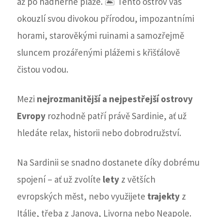
až po nádherné pláže. 🏝️ Tento ostrov vás
okouzlí svou divokou přírodou, impozantními
horami, starověkými ruinami a samozřejmě
sluncem prozářenými plážemi s křišťálově
čistou vodou.
Mezi
nejrozmanitější a nejpestřejší ostrovy
Evropy
rozhodně patří právě Sardinie, ať už
hledáte relax, historii nebo dobrodružství.
Na Sardinii se snadno dostanete díky dobrému
spojení – ať už zvolíte
lety
z větších
evropských měst, nebo využijete
trajekty
z
Itálie, třeba z Janova, Livorna nebo Neapole.