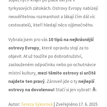
tyrkysových zátokách. Ostrovy Evropy nabízejí
neuvěřitelnou rozmanitost a lákají čím dál víc
cestovatelů, kteří hledají něco výjimečného.
Vybrala jsem pro vás
10 tipů na nejkrásnější
ostrovy Evropy
, které opravdu stojí za to
objevit. Ať už toužíte po dobrodružství,
zaslouženém odpočinku nebo po ochutnávce
místní kultury,
mezi těmito ostrovy si určitě
najdete ten pravý
. Zároveň jde o ty
nejlepší
ostrovy na dovolenou!
Stačí si jen vybrat! 🏝️
Autor:
Tereza Sýkorová
|
Zveřejněno 17. 6. 2025