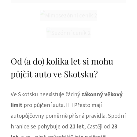
Od (a do) kolika let si mohu
půjčit auto ve Skotsku?
Ve Skotsku neexistuje žádný
zákonný věkový
limit
pro půjčení auta. 🧑‍⚖️ Přesto mají
autopůjčovny poměrně přísná pravidla. Spodní
hranice se pohybuje od
21 let
, častěji od
23
let
, a za „plně způsobilé“ jste nejčastěji