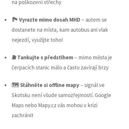
na poškození střechy
🏞️ Vyrazte mimo dosah MHD
– autem se
dostanete na místa, kam autobus ani vlak
nejezdí, využijte toho!
⛽️ Tankujte s předstihem
– mimo města je
čerpacích stanic málo a často zavírají brzy
🗺️ Stáhněte si offline mapy
– signál ve
Skotsku není všude samozřejmostí. Google
Maps nebo Mapy.cz vás mohou v krizi
zachránit