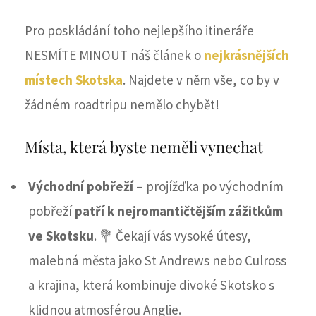
Pro poskládání toho nejlepšího itineráře
NESMÍTE MINOUT náš článek o
nejkrásnějších
místech Skotska
. Najdete v něm vše, co by v
žádném roadtripu nemělo chybět!
Místa, která byste neměli vynechat
Východní pobřeží
– projížďka po východním
pobřeží
patří k nejromantičtějším zážitkům
ve Skotsku
. 💐 Čekají vás vysoké útesy,
malebná města jako St Andrews nebo Culross
a krajina, která kombinuje divoké Skotsko s
klidnou atmosférou Anglie.