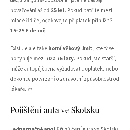
považováni až od
25 let
. Pokud patříte mezi
mladé řidiče, očekávejte příplatek přibližně
15–25 £ denně
.
Existuje ale také
horní věkový limit
, který se
pohybuje mezi
70 a 75 lety
. Pokud jste starší,
může autopůjčovna vyžadovat doplatek, nebo
dokonce potvrzení o zdravotní způsobilosti od
lékaře. 🩺
Pojištění auta ve Skotsku
Jednoznačně ano!
Při půjčení auta ve Skotsku