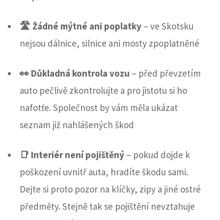
🛣️ Žádné mýtné ani poplatky
– ve Skotsku
nejsou dálnice, silnice ani mosty zpoplatněné
👀 Důkladná kontrola vozu
– před převzetím
auto pečlivě zkontrolujte a pro jistotu si ho
nafotťe. Společnost by vám měla ukázat
seznam již nahlášených škod
📑 Interiér není pojištěný
– pokud dojde k
poškození uvnitř auta, hradíte škodu sami.
Dejte si proto pozor na klíčky, zipy a jiné ostré
předměty. Stejně tak se pojištění nevztahuje