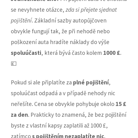
se nevyhnete otázce,
zda si přejete sjednat
pojištění
. Základní sazby autopůjčoven
obvykle fungují tak, že při nehodě nebo
poškození auta hradíte náklady do výše
spoluúčasti
, která bývá často kolem
1000 £
.
💷
Pokud si ale připlatíte za
plné pojištění
,
spoluúčast odpadá a v případě nehody nic
neřešíte. Cena se obvykle pohybuje okolo
15 £
za den
. Prakticky to znamená, že bez pojištění
byste z vlastní kapsy zaplatili až 1000 £,
zatímco
s pojištěním nezaplatíte nic
.