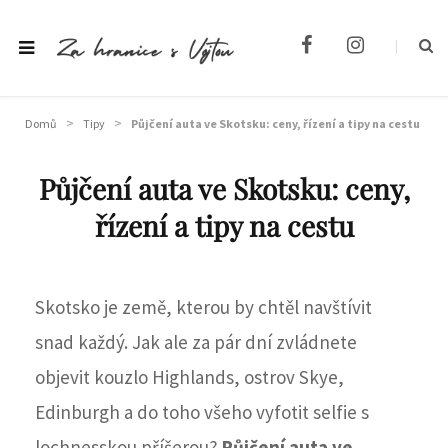
F
I
a
n
c
s
e
t
>
>
b
a
Domů
Tipy
Půjčení auta ve Skotsku: ceny, řízení a tipy na cestu
o
g
o
r
Půjčení auta ve Skotsku: ceny,
k
a
m
řízení a tipy na cestu
Skotsko je země, kterou by chtěl navštívit
snad každý. Jak ale za pár dní zvládnete
objevit kouzlo Highlands, ostrov Skye,
Edinburgh a do toho všeho vyfotit selfie s
lochnesskou příšerou?
Půjčení auta ve