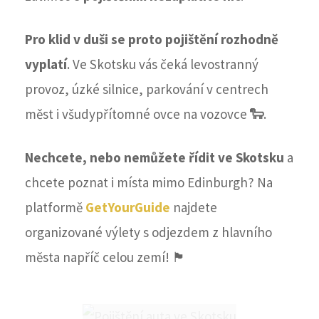
Pro klid v duši se proto pojištění rozhodně
vyplatí
. Ve Skotsku vás čeká levostranný
provoz, úzké silnice, parkování v centrech
měst i všudypřítomné ovce na vozovce
🐑
.
Nechcete, nebo nemůžete řídit ve Skotsku
a
chcete poznat i místa mimo Edinburgh? Na
platformě
GetYourGuide
najdete
organizované výlety s odjezdem z hlavního
města napříč celou zemí! 🏴󠁧󠁢󠁳󠁣󠁴󠁿