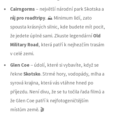
Cairngorms
– největší národní park Skotska a
ráj pro roadtripy
. ⛰️ Minimum lidí, zato
spousta krásných silnic, kde budete mít pocit,
že jedete úplně sami. Zkuste legendární
Old
Military Road
, která patří k nejhezčím trasám
v celé zemi.
Glen Coe
– údolí, které si vybavíte, když se
řekne
Skotsko
. Strmé hory, vodopády, mlha a
syrová krajina, která vás vtáhne hned po
příjezdu. Není divu, že se tu točila řada filmů a
že Glen Coe patří k nejfotogeničtějším
místům země. 🎬