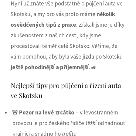
Nyní už znáte vše podstatné o půjčení auta ve
Skotsku, a my pro vás proto máme
několik
osvědčených tipů z praxe
. Získali jsme je díky
zkušenostem z našich cest, kdy jsme
procestovali téměř celé Skotsko. Věříme, že
vám pomohou, aby byla vaše jízda po Skotsku
ještě pohodlnější a příjemnější
. 🚙
Nejlepší tipy pro půjčení a řízení auta
ve Skotsku
🚨 Pozor na levé zrcátko
– v levostranném
provozu je pro českého řidiče těžší odhadnout
krajnici a snadno ho
trefíte