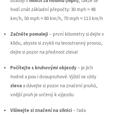
uvádějí v
mílích za hodinu (mph)
, takže se
hodí znát základní přepočty: 30 mph ≈ 48
km/h, 50 mph ≈ 80 km/h, 70 mph ≈ 113 km/h
Začněte pomaleji
– první kilometry si dejte v
klidu, abyste si zvykli na levostranný provoz,
dejte si pozor na přednost zleva!
Počítejte s kruhovými objezdy
– je jich
hodně a jsou i dvoupruhové. Vjíždí se vždy
zleva
a dávejte si pozor na značení pruhů,
vnější pruh je určený k výjezdu
Všímejte si značení na silnici
– řada