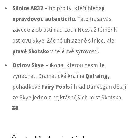
Silnice A832
– tip pro ty, kteří hledají
opravdovou autenticitu
. Tato trasa vás
zavede z oblasti nad Loch Ness až téměř k
ostrovu Skye. Žádné uhlazené silnice, ale
pravé Skotsko
v celé své syrovosti.
Ostrov Skye
– ikona, kterou nesmíte
vynechat. Dramatická krajina
Quiraing
,
pohádkové
Fairy Pools
i hrad Dunvegan dělají
ze Skye jedno z nejkrásnějších míst Skotska.
🏰