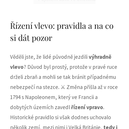
Řízení vlevo: pravidla a na co
si dát pozor
Věděli jste, že lidé původně jezdili
výhradně
vlevo
? Důvod byl prostý, protože v pravé ruce
drželi zbraň a mohli se tak bránit případnému
nebezpečí na stezce. ⚔️ Změna přišla až v roce
1794 s Napoleonem, který ve Francii a
dobytých územích zavedl
řízení vpravo
.
Historické pravidlo si však dodnes uchovalo
několik zemí, mezi nimi i Velká Británie,
tedy i