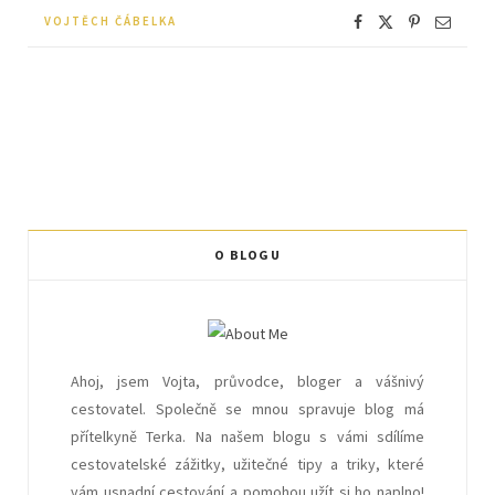
VOJTĚCH ČÁBELKA
O BLOGU
Ahoj, jsem Vojta, průvodce, bloger a vášnivý
cestovatel. Společně se mnou spravuje blog má
přítelkyně Terka. Na našem blogu s vámi sdílíme
cestovatelské zážitky, užitečné tipy a triky, které
vám usnadní cestování a pomohou užít si ho naplno!