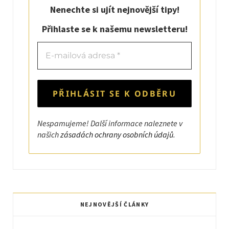
o
t
r
p
Nenechte si ujít nejnovější tipy!
k
e
a
p
Přihlaste se k našemu newsletteru!
r
m
)
Nespamujeme! Další informace naleznete v
našich
zásadách ochrany osobních údajů
.
NEJNOVĚJŠÍ ČLÁNKY