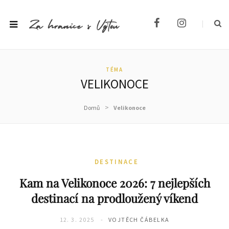
F
I
a
n
c
s
e
t
b
a
TÉMA
o
g
VELIKONOCE
o
r
k
a
m
>
Domů
Velikonoce
DESTINACE
Kam na Velikonoce 2026: 7 nejlepších
destinací na prodloužený víkend
12. 3. 2025
VOJTĚCH ČÁBELKA