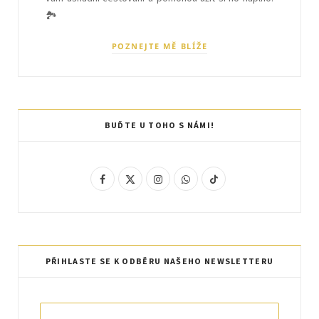
🏞️
POZNEJTE MĚ BLÍŽE
BUĎTE U TOHO S NÁMI!
F
X
I
W
T
a
(
n
h
i
c
T
s
a
k
e
w
t
t
T
PŘIHLASTE SE K ODBĚRU NAŠEHO NEWSLETTERU
b
i
a
s
o
o
t
g
A
k