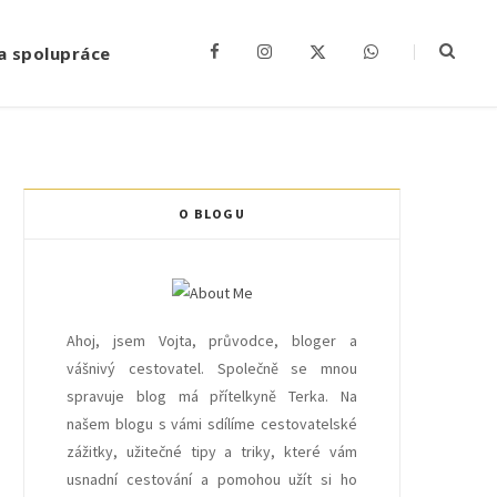
a spolupráce
F
I
X
W
a
n
(
h
c
s
T
a
e
t
w
t
b
a
i
s
o
g
t
A
o
r
t
p
k
a
e
p
m
r
)
O BLOGU
Ahoj, jsem Vojta, průvodce, bloger a
vášnivý cestovatel. Společně se mnou
spravuje blog má přítelkyně Terka. Na
našem blogu s vámi sdílíme cestovatelské
zážitky, užitečné tipy a triky, které vám
usnadní cestování a pomohou užít si ho