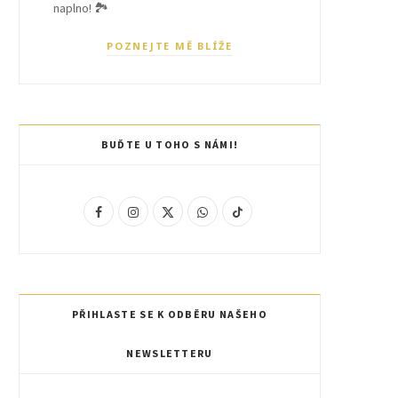
naplno! 🏞️
POZNEJTE MĚ BLÍŽE
BUĎTE U TOHO S NÁMI!
F
I
X
W
T
a
n
(
h
i
c
s
T
a
k
e
t
w
t
T
PŘIHLASTE SE K ODBĚRU NAŠEHO
b
a
i
s
o
NEWSLETTERU
o
g
t
A
k
o
r
t
p