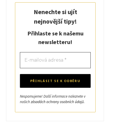
k
a
e
p
Nenechte si ujít
m
r
nejnovější tipy!
)
Přihlaste se k našemu
newsletteru!
Nespamujeme! Další informace naleznete v
našich
zásadách ochrany osobních údajů
.