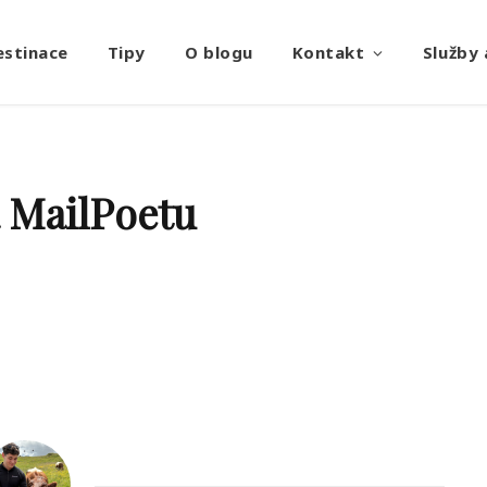
estinace
Tipy
O blogu
Kontakt
Služby 
 MailPoetu