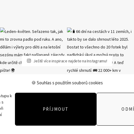
Ještě více inspirace najdete na Instagramu!
🍪 Souhlas s použitím souborů cookies
stupu k
 s
ři
PŘÍJMOUT
ODM
í